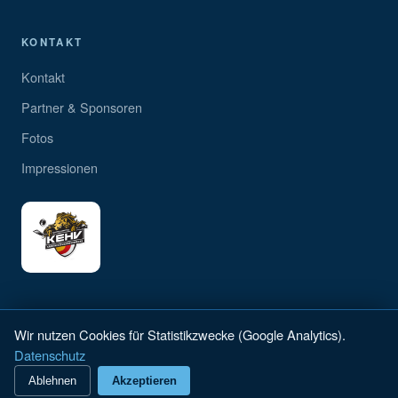
KONTAKT
Kontakt
Partner & Sponsoren
Fotos
Impressionen
Wir nutzen Cookies für Statistikzwecke (Google Analytics).
Datenschutz
© 2026 Pond Hockey Weissensee Austria · Kärnten, Österreich
Impressum
·
Datenschutz
·
Kontakt
·
Cookie-Einstellungen
Ablehnen
Akzeptieren